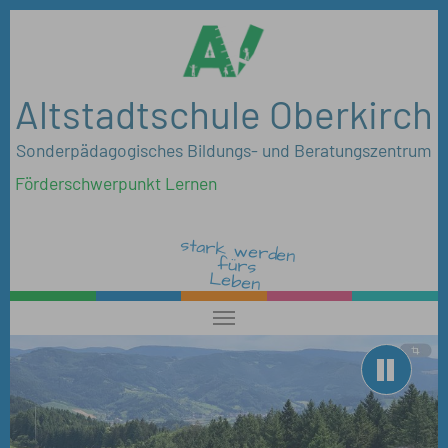
Zum Hauptinhalt springen
Altstadtschule Oberkirch
Sonderpädagogisches Bildungs- und Beratungszentrum
Förderschwerpunkt Lernen
stark werden
fürs
Leben