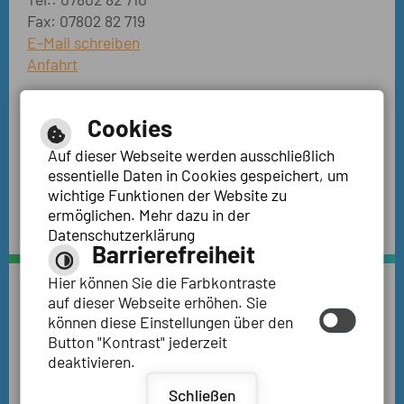
Fax: 07802 82 719
E-Mail schreiben
Anfahrt
Rektorat
Cookies
Schulleitung Anja Huber
Sekretariat
Auf dieser Webseite werden ausschließlich
Karina Rendler
essentielle Daten in Cookies gespeichert, um
(Raum 2.8; 2. OG),
wichtige Funktionen der Website zu
ermöglichen. Mehr dazu in der
Dienstag und Donnerstag vormittags
Datenschutzerklärung
Barrierefreiheit
Hier können Sie die Farbkontraste
auf dieser Webseite erhöhen. Sie
Leichte Sprache
Gebärdensprache
können diese Einstellungen über den
Button "Kontrast" jederzeit
|
|
|
|
Inhalt
Impressum
Datenschutzerklärung
Hilfe
deaktivieren.
Barrierefreiheit
Schließen
Barrierefreie Ansicht