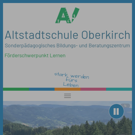
Zum Hauptinhalt springen
Altstadtschule Oberkirch
Sonderpädagogisches Bildungs- und Beratungszentrum
Förderschwerpunkt Lernen
stark werden
fürs
Leben